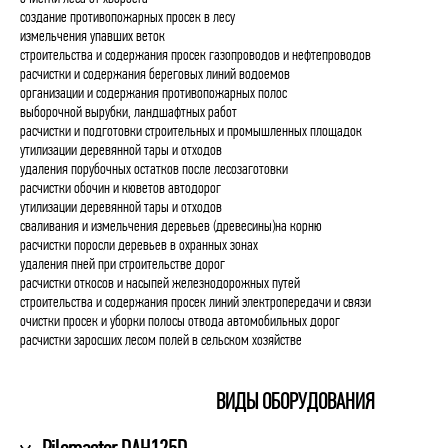
создание противопожарных просек в лесу
измельчения упавших веток
строительства и содержания просек газопроводов и нефтепроводов
расчистки и содержания береговых линий водоемов
организации и содержания противопожарных полос
выборочной вырубки, ландшафтных работ
расчистки и подготовки строительных и промышленных площадок
утилизации деревянной тары и отходов
удаления порубочных остатков после лесозаготовки
расчистки обочин и кюветов автодорог
утилизации деревянной тары и отходов
сваливания и измельчения деревьев (древесины)на корню
расчистки поросли деревьев в охранных зонах
удаления пней при строительстве дорог
расчистки откосов и насыпей железнодорожных путей
строительства и содержания просек линий электропередачи и связи
очистки просек и уборки полосы отвода автомобильных дорог
расчистки заросших лесом полей в сельском хозяйстве
ВИДЫ ОБОРУДОВАНИЯ